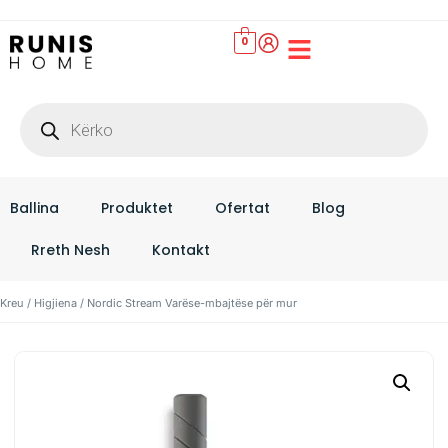
0
Set Çarçafësh
Ballina
Produktet
Ofertat
Blog
Rreth Nesh
Kontakt
Kreu
/
Higjiena
/ Nordic Stream Varëse-mbajtëse për mur