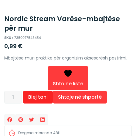
Nordic Stream Varëse-mbajtëse
për mur
SKU :
7350077543454
0,99
€
Mbajtëse muri praktike për organizim aksesorësh pastrimi.
Shto në listë
Alternative:
Blej tani
Shtoje në shportë
Dergesa mbrenda 48H