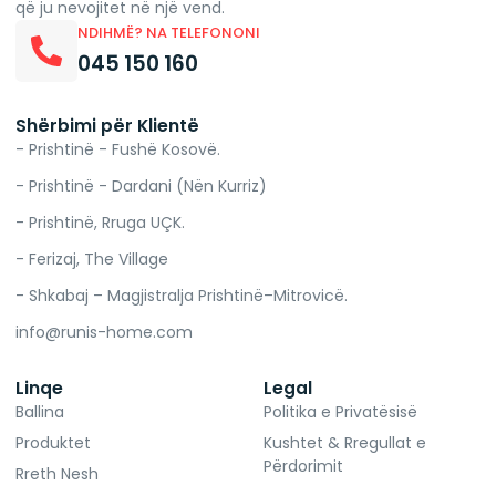
që ju nevojitet në një vend.
NDIHMË? NA TELEFONONI
045 150 160
Shërbimi për Klientë
- Prishtinë - Fushë Kosovë.
- Prishtinë - Dardani (Nën Kurriz)
- Prishtinë, Rruga UÇK.
- Ferizaj, The Village
- Shkabaj – Magjistralja Prishtinë–Mitrovicë.
info@runis-home.com
Linqe
Legal
Ballina
Politika e Privatësisë
Produktet
Kushtet & Rregullat e
Përdorimit
Rreth Nesh