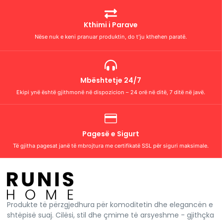
Kthimi i Parave
Nëse nuk e keni pranuar produktin, do t’ju kthehen paratë.
Mbështetje 24/7
Ekipi ynë është gjithmonë në dispozicion – 24 orë në ditë, 7 ditë në javë.
Pagesë e Sigurt
Të gjitha pagesat janë të mbrojtura me certifikatë SSL për siguri maksimale.
Produkte të përzgjedhura për komoditetin dhe elegancën e
shtëpisë suaj. Cilësi, stil dhe çmime të arsyeshme - gjithçka