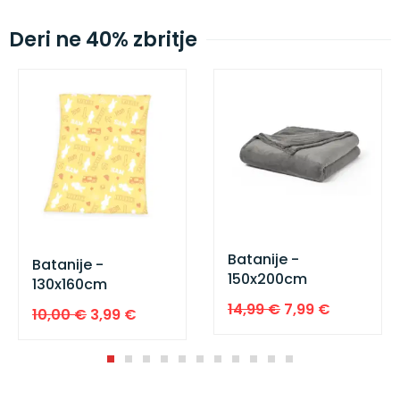
Deri ne 40% zbritje
Sale!
Sale!
Batanije -
Batanije -
150x200cm
130x160cm
14,99
€
7,99
€
10,00
€
3,99
€