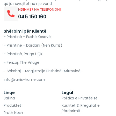
që ju nevojitet në një vend.
NDIHMË? NA TELEFONONI
045 150 160
Shërbimi për Klientë
- Prishtinë - Fushë Kosovë.
- Prishtinë - Dardani (Nën Kurriz)
- Prishtinë, Rruga UÇK.
- Ferizaj, The Village
- Shkabaj – Magjistralja Prishtinë–Mitrovicë.
info@runis-home.com
Linqe
Legal
Ballina
Politika e Privatësisë
Produktet
Kushtet & Rregullat e
Përdorimit
Rreth Nesh