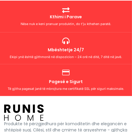
Kthimi i Parave
Nëse nuk e keni pranuar produktin, do t’ju kthehen paratë.
Mbështetje 24/7
Ekipi ynë është gjithmonë në dispozicion – 24 orë në ditë, 7 ditë në javë.
Pagesë e Sigurt
Të gjitha pagesat janë të mbrojtura me certifikatë SSL për siguri maksimale.
Produkte të përzgjedhura për komoditetin dhe elegancën e
shtëpisë suaj. Cilësi, stil dhe çmime të arsyeshme - gjithçka