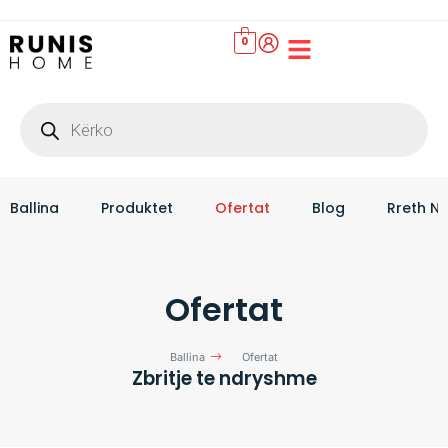
0
Set Çarçafësh
Ballina
Produktet
Ofertat
Blog
Rreth N
Ofertat
Ballina
Ofertat
Zbritje te ndryshme