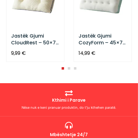
Jastëk Gjumi
Jastëk Gjumi
CloudRest – 50×70
CozyForm – 45×70
cm
cm
9,99
€
14,99
€
Kthimi i Parave
Nëse nuk e keni pranuar produktin, do t’ju kthehen paratë.
Mbështetje 24/7