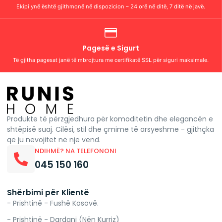
Ekipi ynë është gjithmonë në dispozicion – 24 orë në ditë, 7 ditë në javë.
Pagesë e Sigurt
Të gjitha pagesat janë të mbrojtura me certifikatë SSL për siguri maksimale.
Produkte të përzgjedhura për komoditetin dhe elegancën e
shtëpisë suaj. Cilësi, stil dhe çmime të arsyeshme - gjithçka
që ju nevojitet në një vend.
NDIHMË? NA TELEFONONI
045 150 160
Shërbimi për Klientë
- Prishtinë - Fushë Kosovë.
- Prishtinë - Dardani (Nën Kurriz)