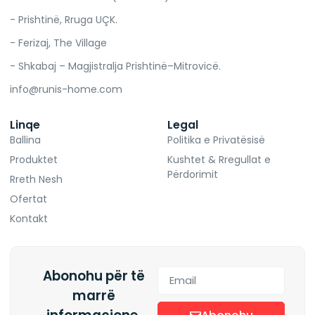
- Prishtinë, Rruga UÇK.
- Ferizaj, The Village
- Shkabaj – Magjistralja Prishtinë–Mitrovicë.
info@runis-home.com
Linqe
Legal
Ballina
Politika e Privatësisë
Produktet
Kushtet & Rregullat e
Përdorimit
Rreth Nesh
Ofertat
Kontakt
Abonohu për të
marrë