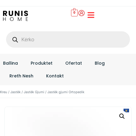
0
Set Çarçafësh
Ballina
Produktet
Ofertat
Blog
Rreth Nesh
Kontakt
Kreu
/
Jastëk
/
Jastëk Gjumi
/ Jastëk gjumi Ortopedik