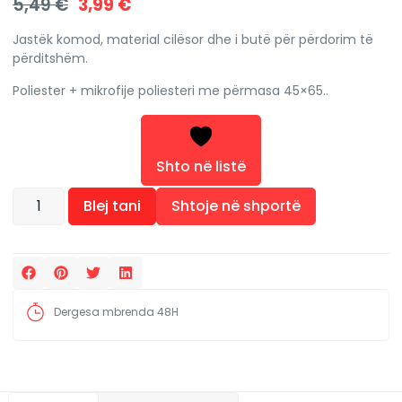
5,49
€
3,99
€
Jastëk komod, material cilësor dhe i butë për përdorim të
përditshëm.
Poliester + mikrofije poliesteri me përmasa 45×65..
Shto në listë
Alternative:
Blej tani
Shtoje në shportë
Dergesa mbrenda 48H