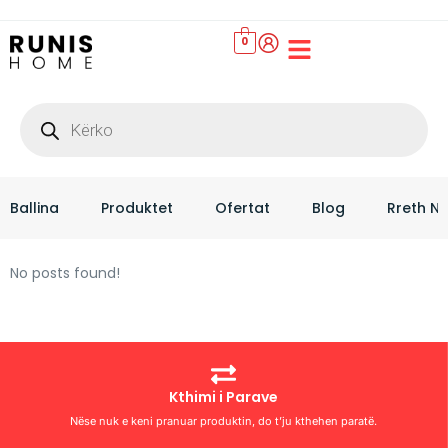
0
Set Çarçafësh
Ballina
Produktet
Ofertat
Blog
Rreth N
No posts found!
Kthimi i Parave
Nëse nuk e keni pranuar produktin, do t’ju kthehen paratë.