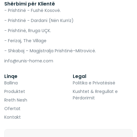
Shërbimi për Klientë
- Prishtinë - Fushë Kosovë.
- Prishtinë - Dardani (Nën Kurriz)
- Prishtinë, Rruga UÇK.
- Ferizaj, The Village
- Shkabaj – Magjistralja Prishtinë–Mitrovicë.
info@runis-home.com
Linqe
Legal
Ballina
Politika e Privatësisë
Produktet
Kushtet & Rregullat e
Përdorimit
Rreth Nesh
Ofertat
Kontakt