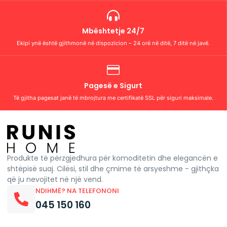
Mbështetje 24/7
Ekipi ynë është gjithmonë në dispozicion – 24 orë në ditë, 7 ditë në javë.
Pagesë e Sigurt
Të gjitha pagesat janë të mbrojtura me certifikatë SSL për siguri maksimale.
Produkte të përzgjedhura për komoditetin dhe elegancën e
shtëpisë suaj. Cilësi, stil dhe çmime të arsyeshme - gjithçka
që ju nevojitet në një vend.
NDIHMË? NA TELEFONONI
045 150 160