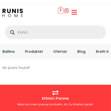
0
Set Çarçafësh
Ballina
Produktet
Ofertat
Blog
Rreth N
No posts found!
Kthimi i Parave
Nëse nuk e keni pranuar produktin, do t’ju kthehen paratë.