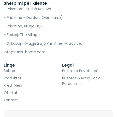
Shërbimi për Klientë
- Prishtinë - Fushë Kosovë.
- Prishtinë - Dardani (Nën Kurriz)
- Prishtinë, Rruga UÇK.
- Ferizaj, The Village
- Shkabaj – Magjistralja Prishtinë–Mitrovicë.
info@runis-home.com
Linqe
Legal
Ballina
Politika e Privatësisë
Produktet
Kushtet & Rregullat e
Përdorimit
Rreth Nesh
Ofertat
Kontakt